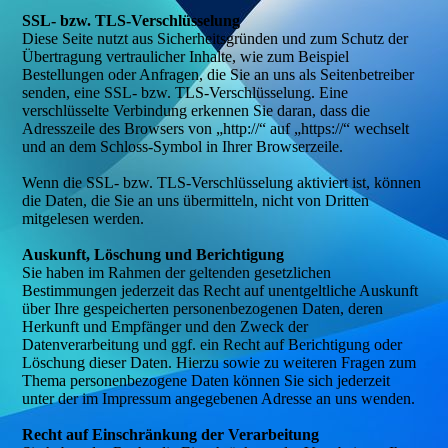
SSL- bzw. TLS-Verschlüsselung
Diese Seite nutzt aus Sicherheitsgründen und zum Schutz der
Übertragung vertraulicher Inhalte, wie zum Beispiel
Bestellungen oder Anfragen, die Sie an uns als Seitenbetreiber
senden, eine SSL- bzw. TLS-Verschlüsselung. Eine
verschlüsselte Verbindung erkennen Sie daran, dass die
Adresszeile des Browsers von „http://“ auf „https://“ wechselt
und an dem Schloss-Symbol in Ihrer Browserzeile.
Wenn die SSL- bzw. TLS-Verschlüsselung aktiviert ist, können
die Daten, die Sie an uns übermitteln, nicht von Dritten
mitgelesen werden.
Auskunft, Löschung und Berichtigung
Sie haben im Rahmen der geltenden gesetzlichen
Bestimmungen jederzeit das Recht auf unentgeltliche Auskunft
über Ihre gespeicherten personenbezogenen Daten, deren
Herkunft und Empfänger und den Zweck der
Datenverarbeitung und ggf. ein Recht auf Berichtigung oder
Löschung dieser Daten. Hierzu sowie zu weiteren Fragen zum
Thema personenbezogene Daten können Sie sich jederzeit
unter der im Impressum angegebenen Adresse an uns wenden.
Recht auf Einschränkung der Verarbeitung