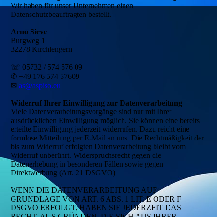
Wir haben für unser Unternehmen einen
Datenschutzbeauftragten bestellt.
Arno Sieve
Burgweg 1
32278 Kirchlengern
☏ 05732 / 574 576 09
✆ +49 176 574 57609
✉
as@aspiso.eu
Widerruf Ihrer Einwilligung zur Datenverarbeitung
Viele Datenverarbeitungsvorgänge sind nur mit Ihrer
ausdrücklichen Einwilligung möglich. Sie können eine bereits
erteilte Einwilligung jederzeit widerrufen. Dazu reicht eine
formlose Mitteilung per E-Mail an uns. Die Rechtmäßigkeit der
bis zum Widerruf erfolgten Datenverarbeitung bleibt vom
Widerruf unberührt. Widerspruchsrecht gegen die
Datenerhebung in besonderen Fällen sowie gegen
Direktwerbung (Art. 21 DSGVO)
WENN DIE DATENVERARBEITUNG AUF
GRUNDLAGE VON ART. 6 ABS. 1 LIT. E ODER F
DSGVO ERFOLGT, HABEN SIE JEDERZEIT DAS
RECHT, AUS GRÜNDEN, DIE SICH AUS IHRER