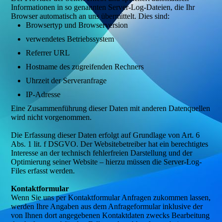
Informationen in so genannten Server-Log-Dateien, die Ihr
Browser automatisch an uns übermittelt. Dies sind:
Browsertyp und Browserversion
verwendetes Betriebssystem
Referrer URL
Hostname des zugreifenden Rechners
Uhrzeit der Serveranfrage
IP-Adresse
Eine Zusammenführung dieser Daten mit anderen Datenquellen
wird nicht vorgenommen.
Die Erfassung dieser Daten erfolgt auf Grundlage von Art. 6
Abs. 1 lit. f DSGVO. Der Websitebetreiber hat ein berechtigtes
Interesse an der technisch fehlerfreien Darstellung und der
Optimierung seiner Website – hierzu müssen die Server-Log-
Files erfasst werden.
Kontaktformular
Wenn Sie uns per Kontaktformular Anfragen zukommen lassen,
werden Ihre Angaben aus dem Anfrageformular inklusive der
von Ihnen dort angegebenen Kontaktdaten zwecks Bearbeitung