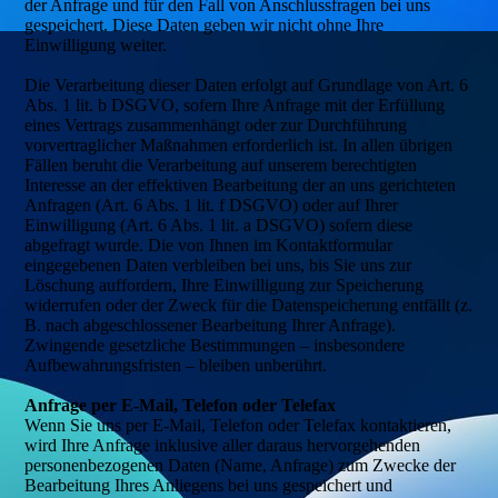
der Anfrage und für den Fall von Anschlussfragen bei uns
gespeichert. Diese Daten geben wir nicht ohne Ihre
Einwilligung weiter.
Die Verarbeitung dieser Daten erfolgt auf Grundlage von Art. 6
Abs. 1 lit. b DSGVO, sofern Ihre Anfrage mit der Erfüllung
eines Vertrags zusammenhängt oder zur Durchführung
vorvertraglicher Maßnahmen erforderlich ist. In allen übrigen
Fällen beruht die Verarbeitung auf unserem berechtigten
Interesse an der effektiven Bearbeitung der an uns gerichteten
Anfragen (Art. 6 Abs. 1 lit. f DSGVO) oder auf Ihrer
Einwilligung (Art. 6 Abs. 1 lit. a DSGVO) sofern diese
abgefragt wurde. Die von Ihnen im Kontaktformular
eingegebenen Daten verbleiben bei uns, bis Sie uns zur
Löschung auffordern, Ihre Einwilligung zur Speicherung
widerrufen oder der Zweck für die Datenspeicherung entfällt (z.
B. nach abgeschlossener Bearbeitung Ihrer Anfrage).
Zwingende gesetzliche Bestimmungen – insbesondere
Aufbewahrungsfristen – bleiben unberührt.
Anfrage per E-Mail, Telefon oder Telefax
Wenn Sie uns per E-Mail, Telefon oder Telefax kontaktieren,
wird Ihre Anfrage inklusive aller daraus hervorgehenden
personenbezogenen Daten (Name, Anfrage) zum Zwecke der
Bearbeitung Ihres Anliegens bei uns gespeichert und