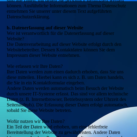
sind alle Daten, mit denen Sie persönlich identifiziert werden
können. Ausführliche Informationen zum Thema Datenschutz
entnehmen Sie unserer unter diesem Text aufgeführten
Datenschutzerklärung.
b. Datenerfassung auf dieser Website
Wer ist verantwortlich für die Datenerfassung auf dieser
Website?
Die Datenverarbeitung auf dieser Website erfolgt durch den
Websitebetreiber. Dessen Kontaktdaten können Sie dem
Impressum dieser Website entnehmen.
Wie erfassen wir Ihre Daten?
Ihre Daten werden zum einen dadurch erhoben, dass Sie uns
diese mitteilen. Hierbei kann es sich z. B. um Daten handeln,
die Sie in ein Kontaktformular eingeben.
Andere Daten werden automatisch beim Besuch der Website
durch unsere IT-Systeme erfasst. Das sind vor allem technische
Daten (z. B. Internetbrowser, Betriebssystem oder Uhrzeit des
Seitenaufrufs). Die Erfassung dieser Daten erfolgt automatisch,
sobald Sie diese Website betreten.
Wofür nutzen wir Ihre Daten?
Ein Teil der Daten wird erhoben, um eine fehlerfreie
Bereitstellung der Website zu gewährleisten. Andere Daten