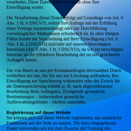
verarbeitet. Diese Daten geben wir nicht ohne Ihre
Einwilligung weiter.
Die Verarbeitung dieser Daten erfolgt auf Grundlage von Art. 6
Abs. 1 lit. b DSGVO, sofern Ihre Anfrage mit der Erfüllung
eines Vertrags zusammenhängt oder zur Durchführung
vorvertraglicher Maßnahmen erforderlich ist. In allen übrigen
Fällen beruht die Verarbeitung auf Ihrer Einwilligung (Art. 6
Abs. 1 lit. a DSGVO) und/oder auf unseren berechtigten
Interessen (Art. 6 Abs. 1 lit. f DSGVO), da wir ein berechtigtes
Interesse an der effektiven Bearbeitung der an uns gerichteten
Anfragen haben.
Die von Ihnen an uns per Kontaktanfragen übersandten Daten
verbleiben bei uns, bis Sie uns zur Löschung auffordern, Ihre
Einwilligung zur Speicherung widerrufen oder der Zweck für
die Datenspeicherung entfällt (z. B. nach abgeschlossener
Bearbeitung Ihres Anliegens). Zwingende gesetzliche
Bestimmungen – insbesondere gesetzliche
Aufbewahrungsfristen – bleiben unberührt.
Registrierung auf dieser Website
Sie können sich auf dieser Website registrieren, um zusätzliche
Funktionen auf der Seite zu nutzen. Die dazu eingegebenen
Daten verwenden wir nur zum Zwecke der Nutzung des