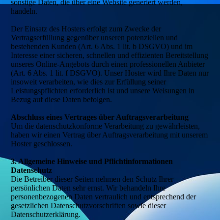
sonstige Daten, die über eine Website generiert werden,
handeln.
Der Einsatz des Hosters erfolgt zum Zwecke der
Vertragserfüllung gegenüber unseren potenziellen und
bestehenden Kunden (Art. 6 Abs. 1 lit. b DSGVO) und im
Interesse einer sicheren, schnellen und effizienten Bereitstellung
unseres Online-Angebots durch einen professionellen Anbieter
(Art. 6 Abs. 1 lit. f DSGVO). Unser Hoster wird Ihre Daten nur
insoweit verarbeiten, wie dies zur Erfüllung seiner
Leistungspflichten erforderlich ist und unsere Weisungen in
Bezug auf diese Daten befolgen.
Abschluss eines Vertrages über Auftragsverarbeitung
Um die datenschutzkonforme Verarbeitung zu gewährleisten,
haben wir einen Vertrag über Auftragsverarbeitung mit unserem
Hoster geschlossen.
3. Allgemeine Hinweise und Pflichtinformationen
Datenschutz
Die Betreiber dieser Seiten nehmen den Schutz Ihrer
persönlichen Daten sehr ernst. Wir behandeln Ihre
personenbezogenen Daten vertraulich und entsprechend der
gesetzlichen Datenschutzvorschriften sowie dieser
Datenschutzerklärung.