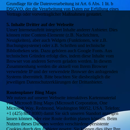
Grundlage für die Datenverarbeitung ist Art. 6 Abs. 1 lit. b
DSGVO, der die Verarbeitung von Daten zur Erfüllung eines
Vertrags oder vorvertraglicher Maßnahmen gestattet.
5. Inhalte Dritter auf der Webseite
Unser Internetauftritt integriert Inhalte anderer Anbieter. Dies
können reine Content-Elemente (z.B. Nachrichten,
Neuigkeiten), aber auch Widgets (Funktionen, wie z.B.
Buchungssysteme) oder z.B. Schriften und technische
Bibliotheken sein. Dazu gehören auch Google Fonts. Aus
technischen Gründen erfolgt dies, indem diese Inhalte vom
Browser von anderen Servern geladen werden. In diesem
Zusammenhang werden die aktuell von Ihrem Browser
verwendete IP und der verwendete Browser des anfragenden
Systems übermittelt. Bitte beachten Sie diesbezüglich die
jeweiligen Datenschutzerklärungen der Drittanbieter.
Routenplaner Bing Maps
Wir nutzen auf unserer Webseite interaktives Kartenmaterial
von Microsoft Bing Maps (Microsoft Corporation, One
Microsoft Way, Redmond, Washington 98052, USA. Telefon:
+1 (425) 882 8080) damit Sie sich unseren Standort anzeigen
lassen können oder eine Route dorthin planen können. Beim
Nutzen dieses Dienstes werden verschiedene persistente
Cookies durch den Anbieter gesetzt. Sie können dies über Ihre