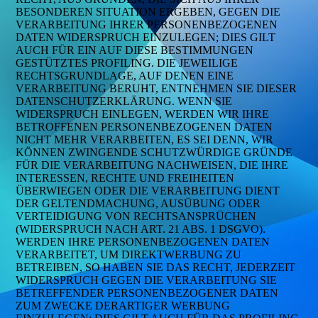
BESONDEREN SITUATION ERGEBEN, GEGEN DIE
VERARBEITUNG IHRER PERSONENBEZOGENEN
DATEN WIDERSPRUCH EINZULEGEN; DIES GILT
AUCH FÜR EIN AUF DIESE BESTIMMUNGEN
GESTÜTZTES PROFILING. DIE JEWEILIGE
RECHTSGRUNDLAGE, AUF DENEN EINE
VERARBEITUNG BERUHT, ENTNEHMEN SIE DIESER
DATENSCHUTZERKLÄRUNG. WENN SIE
WIDERSPRUCH EINLEGEN, WERDEN WIR IHRE
BETROFFENEN PERSONENBEZOGENEN DATEN
NICHT MEHR VERARBEITEN, ES SEI DENN, WIR
KÖNNEN ZWINGENDE SCHUTZWÜRDIGE GRÜNDE
FÜR DIE VERARBEITUNG NACHWEISEN, DIE IHRE
INTERESSEN, RECHTE UND FREIHEITEN
ÜBERWIEGEN ODER DIE VERARBEITUNG DIENT
DER GELTENDMACHUNG, AUSÜBUNG ODER
VERTEIDIGUNG VON RECHTSANSPRÜCHEN
(WIDERSPRUCH NACH ART. 21 ABS. 1 DSGVO).
WERDEN IHRE PERSONENBEZOGENEN DATEN
VERARBEITET, UM DIREKTWERBUNG ZU
BETREIBEN, SO HABEN SIE DAS RECHT, JEDERZEIT
WIDERSPRUCH GEGEN DIE VERARBEITUNG SIE
BETREFFENDER PERSONENBEZOGENER DATEN
ZUM ZWECKE DERARTIGER WERBUNG