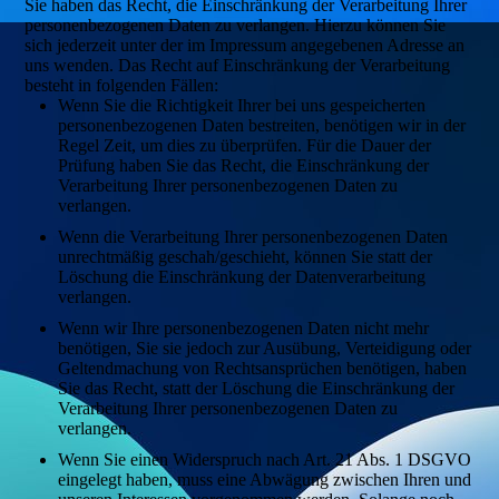
Sie haben das Recht, die Einschränkung der Verarbeitung Ihrer
personenbezogenen Daten zu verlangen. Hierzu können Sie
sich jederzeit unter der im Impressum angegebenen Adresse an
uns wenden. Das Recht auf Einschränkung der Verarbeitung
besteht in folgenden Fällen:
Wenn Sie die Richtigkeit Ihrer bei uns gespeicherten
personenbezogenen Daten bestreiten, benötigen wir in der
Regel Zeit, um dies zu überprüfen. Für die Dauer der
Prüfung haben Sie das Recht, die Einschränkung der
Verarbeitung Ihrer personenbezogenen Daten zu
verlangen.
Wenn die Verarbeitung Ihrer personenbezogenen Daten
unrechtmäßig geschah/geschieht, können Sie statt der
Löschung die Einschränkung der Datenverarbeitung
verlangen.
Wenn wir Ihre personenbezogenen Daten nicht mehr
benötigen, Sie sie jedoch zur Ausübung, Verteidigung oder
Geltendmachung von Rechtsansprüchen benötigen, haben
Sie das Recht, statt der Löschung die Einschränkung der
Verarbeitung Ihrer personenbezogenen Daten zu
verlangen.
Wenn Sie einen Widerspruch nach Art. 21 Abs. 1 DSGVO
eingelegt haben, muss eine Abwägung zwischen Ihren und