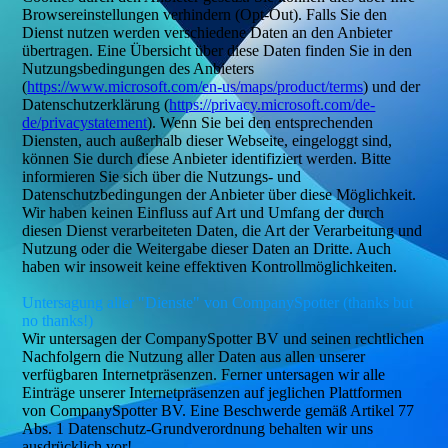
Browsereinstellungen verhindern (Opt-Out). Falls Sie den
Dienst nutzen werden verschiedene Daten an den Anbieter
übertragen. Eine Übersicht über diese Daten finden Sie in den
Nutzungsbedingungen des Anbieters
(
https://www.microsoft.com/en-us/maps/product/terms
) und der
Datenschutzerklärung (
https://privacy.microsoft.com/de-
de/privacystatement
). Wenn Sie bei den entsprechenden
Diensten, auch außerhalb dieser Webseite, eingeloggt sind,
können Sie durch diese Anbieter identifiziert werden. Bitte
informieren Sie sich über die Nutzungs- und
Datenschutzbedingungen der Anbieter über diese Möglichkeit.
Wir haben keinen Einfluss auf Art und Umfang der durch
diesen Dienst verarbeiteten Daten, die Art der Verarbeitung und
Nutzung oder die Weitergabe dieser Daten an Dritte. Auch
haben wir insoweit keine effektiven Kontrollmöglichkeiten.
Untersagung aller "Dienste" von CompanySpotter (thanks but
no thanks!)
Wir untersagen der CompanySpotter BV und seinen rechtlichen
Nachfolgern die Nutzung aller Daten aus allen unserer
verfügbaren Internetpräsenzen. Ferner untersagen wir alle
Einträge unserer Internetpräsenzen auf jeglichen Plattformen
von CompanySpotter BV. Eine Beschwerde gemäß Artikel 77
Abs. 1 Datenschutz-Grundverordnung behalten wir uns
ausdrücklich vor!