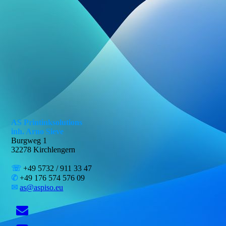
AS Printinksolutions
inh. Arno Sieve
Burgweg 1
32278 Kirchlengern
☏
+49 5732 / 911 33 47
✆
+49 176 574 576 09
✉
as@aspiso.eu