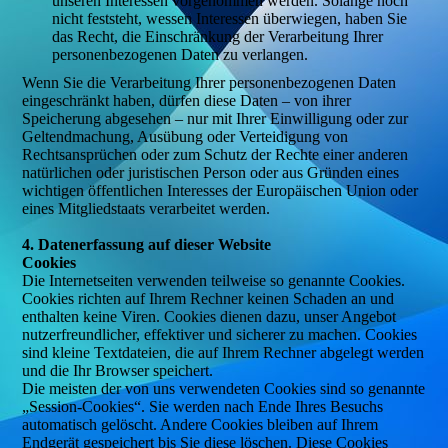
unseren Interessen vorgenommen werden. Solange noch
nicht feststeht, wessen Interessen überwiegen, haben Sie
das Recht, die Einschränkung der Verarbeitung Ihrer
personenbezogenen Daten zu verlangen.
Wenn Sie die Verarbeitung Ihrer personenbezogenen Daten
eingeschränkt haben, dürfen diese Daten – von ihrer
Speicherung abgesehen – nur mit Ihrer Einwilligung oder zur
Geltendmachung, Ausübung oder Verteidigung von
Rechtsansprüchen oder zum Schutz der Rechte einer anderen
natürlichen oder juristischen Person oder aus Gründen eines
wichtigen öffentlichen Interesses der Europäischen Union oder
eines Mitgliedstaats verarbeitet werden.
4. Datenerfassung auf dieser Website
Cookies
Die Internetseiten verwenden teilweise so genannte Cookies.
Cookies richten auf Ihrem Rechner keinen Schaden an und
enthalten keine Viren. Cookies dienen dazu, unser Angebot
nutzerfreundlicher, effektiver und sicherer zu machen. Cookies
sind kleine Textdateien, die auf Ihrem Rechner abgelegt werden
und die Ihr Browser speichert.
Die meisten der von uns verwendeten Cookies sind so genannte
„Session-Cookies“. Sie werden nach Ende Ihres Besuchs
automatisch gelöscht. Andere Cookies bleiben auf Ihrem
Endgerät gespeichert bis Sie diese löschen. Diese Cookies