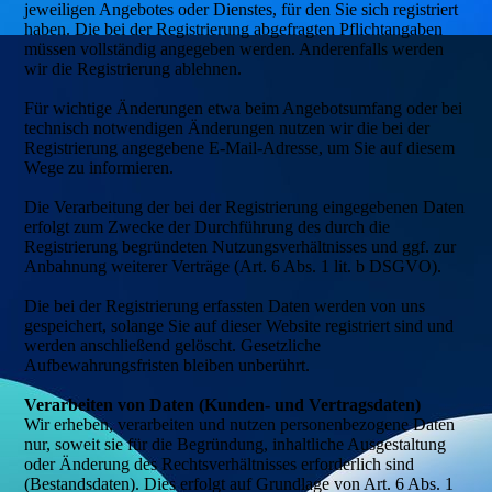
jeweiligen Angebotes oder Dienstes, für den Sie sich registriert
haben. Die bei der Registrierung abgefragten Pflichtangaben
müssen vollständig angegeben werden. Anderenfalls werden
wir die Registrierung ablehnen.
Für wichtige Änderungen etwa beim Angebotsumfang oder bei
technisch notwendigen Änderungen nutzen wir die bei der
Registrierung angegebene E-Mail-Adresse, um Sie auf diesem
Wege zu informieren.
Die Verarbeitung der bei der Registrierung eingegebenen Daten
erfolgt zum Zwecke der Durchführung des durch die
Registrierung begründeten Nutzungsverhältnisses und ggf. zur
Anbahnung weiterer Verträge (Art. 6 Abs. 1 lit. b DSGVO).
Die bei der Registrierung erfassten Daten werden von uns
gespeichert, solange Sie auf dieser Website registriert sind und
werden anschließend gelöscht. Gesetzliche
Aufbewahrungsfristen bleiben unberührt.
Verarbeiten von Daten (Kunden- und Vertragsdaten)
Wir erheben, verarbeiten und nutzen personenbezogene Daten
nur, soweit sie für die Begründung, inhaltliche Ausgestaltung
oder Änderung des Rechtsverhältnisses erforderlich sind
(Bestandsdaten). Dies erfolgt auf Grundlage von Art. 6 Abs. 1