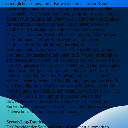
ermöglichen es uns, Ihren Browser beim nächsten Besuch
wiederzuerkennen. Sie können Ihren Browser so einstellen,
dass Sie über das Setzen von Cookies informiert werden und
Cookies nur im Einzelfall erlauben, die Annahme von Cookies
für bestimmte Fälle oder generell ausschließen sowie das
automatische Löschen der Cookies beim Schließen des
Browsers aktivieren. Bei der Deaktivierung von Cookies kann
die Funktionalität dieser Website eingeschränkt sein.
Cookies, die zur Durchführung des elektronischen
Kommunikationsvorgangs oder zur Bereitstellung bestimmter,
von Ihnen erwünschter Funktionen (z. B. Warenkorbfunktion)
erforderlich sind, werden auf Grundlage von Art. 6 Abs. 1 lit. f
DSGVO gespeichert. Der Websitebetreiber hat ein berechtigtes
Interesse an der Speicherung von Cookies zur technisch
fehlerfreien und optimierten Bereitstellung seiner Dienste.
Sofern eine entsprechende Einwilligung abgefragt wurde (z. B.
eine Einwilligung zur Speicherung von Cookies), erfolgt die
Verarbeitung ausschließlich auf Grundlage von Art. 6 Abs. 1 lit.
a DSGVO; die Einwilligung ist jederzeit widerrufbar.
Soweit andere Cookies (z. B. Cookies zur Analyse Ihres
Surfverhaltens) gespeichert werden, werden diese in dieser
Datenschutzerklärung gesondert behandelt.
Server-Log-Dateien
Der Provider der Seiten erhebt und speichert automatisch