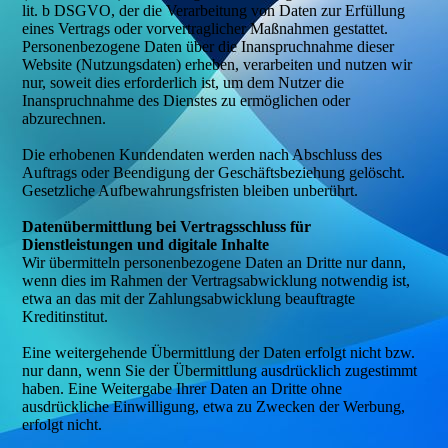
lit. b DSGVO, der die Verarbeitung von Daten zur Erfüllung
eines Vertrags oder vorvertraglicher Maßnahmen gestattet.
Personenbezogene Daten über die Inanspruchnahme dieser
Website (Nutzungsdaten) erheben, verarbeiten und nutzen wir
nur, soweit dies erforderlich ist, um dem Nutzer die
Inanspruchnahme des Dienstes zu ermöglichen oder
abzurechnen.
Die erhobenen Kundendaten werden nach Abschluss des
Auftrags oder Beendigung der Geschäftsbeziehung gelöscht.
Gesetzliche Aufbewahrungsfristen bleiben unberührt.
Datenübermittlung bei Vertragsschluss für
Dienstleistungen und digitale Inhalte
Wir übermitteln personenbezogene Daten an Dritte nur dann,
wenn dies im Rahmen der Vertragsabwicklung notwendig ist,
etwa an das mit der Zahlungsabwicklung beauftragte
Kreditinstitut.
Eine weitergehende Übermittlung der Daten erfolgt nicht bzw.
nur dann, wenn Sie der Übermittlung ausdrücklich zugestimmt
haben. Eine Weitergabe Ihrer Daten an Dritte ohne
ausdrückliche Einwilligung, etwa zu Zwecken der Werbung,
erfolgt nicht.