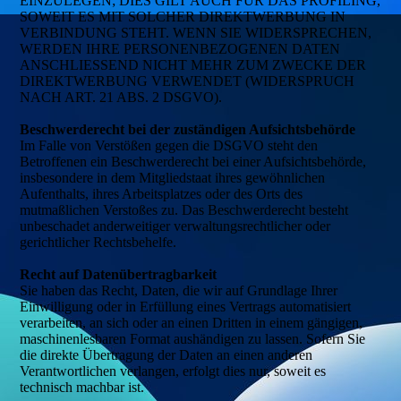
EINZULEGEN; DIES GILT AUCH FÜR DAS PROFILING,
SOWEIT ES MIT SOLCHER DIREKTWERBUNG IN
VERBINDUNG STEHT. WENN SIE WIDERSPRECHEN,
WERDEN IHRE PERSONENBEZOGENEN DATEN
ANSCHLIESSEND NICHT MEHR ZUM ZWECKE DER
DIREKTWERBUNG VERWENDET (WIDERSPRUCH
NACH ART. 21 ABS. 2 DSGVO).
Beschwerderecht bei der zuständigen Aufsichtsbehörde
Im Falle von Verstößen gegen die DSGVO steht den
Betroffenen ein Beschwerderecht bei einer Aufsichtsbehörde,
insbesondere in dem Mitgliedstaat ihres gewöhnlichen
Aufenthalts, ihres Arbeitsplatzes oder des Orts des
mutmaßlichen Verstoßes zu. Das Beschwerderecht besteht
unbeschadet anderweitiger verwaltungsrechtlicher oder
gerichtlicher Rechtsbehelfe.
Recht auf Datenübertragbarkeit
Sie haben das Recht, Daten, die wir auf Grundlage Ihrer
Einwilligung oder in Erfüllung eines Vertrags automatisiert
verarbeiten, an sich oder an einen Dritten in einem gängigen,
maschinenlesbaren Format aushändigen zu lassen. Sofern Sie
die direkte Übertragung der Daten an einen anderen
Verantwortlichen verlangen, erfolgt dies nur, soweit es
technisch machbar ist.